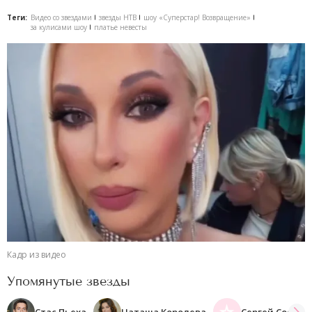
Теги:
Видео со звездами
звезды НТВ
шоу «Суперстар! Возвращение»
за кулисами шоу
платье невесты
Кадр из видео
Упомянутые звезды
Стас Пьеха
Наташа Королева
Сергей Соседо