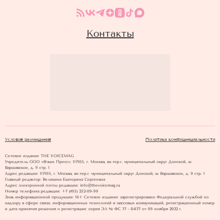
Контакты
Условия размещения
Политика конфиденциальности
Сетевое издание THE VOICEMAG
Учредитель ООО «Фэшн Пресс»: 117105, г. Москва, вн.тер.г. муниципальный округ Донской, ш
Варшавское, д. 9 стр. 1
Адрес редакции: 117105, г. Москва, вн.тер.г. муниципальный округ Донской, ш Варшавское, д. 9 стр. 1
Главный редактор: Великина Екатерина Сергеевна
Адрес электронной почты редакции: info@thevoicemag.ru
Номер телефона редакции: +7 (495) 252-09-99
Знак информационной продукции: 16+ Cетевое издание зарегистрировано Федеральной службой по
надзору в сфере связи, информационных технологий и массовых коммуникаций, регистрационный номер
и дата принятия решения о регистрации: серия ЭЛ № ФС 77 - 84177 от 09 ноября 2022 г.