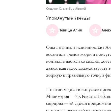
Соцсети Ольги Зарубиной
Упомянутые звезды
Певица Алия
Алек
Ольга в финале исполнила хит А
восхитила членов жюри и присутс
контексте настолько мощно, хоче
давно, ваш голос должен звучать
жирную и правильную точку в фи
По итогам девяти выпусков прое
Милимеров — 75, Роксана Бабаян
сюрприз — ей сделал предложение
опустился перед ней на одно коле