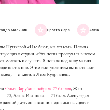
сандр Малинин
Просто Лера
Алена Ива
ллы Пугачевой «Нас бьют, мы летаем». Певица
твующих в студии. «Эта песня прозвучала в новом
тся молчать и слушать. Я попала под вашу магию
 везде постоянно. Этим выступлением вы поставили
нале», — отметила Лера Кудрявцева.
кта
Ольга Зарубина набрала 77 баллов
, Жан
 — 73, Алена Иванцова — 71 балл. Алену ждал
 давний друг, он внезапно поднялся на сцену и
но.