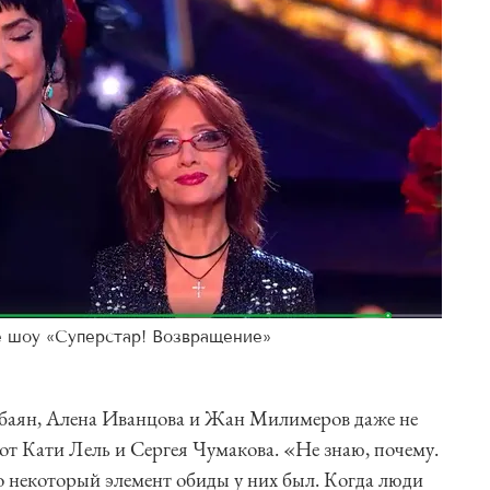
е шоу «Суперстар! Возвращение»
Бабаян, Алена Иванцова и Жан Милимеров даже не
 от Кати Лель и Сергея Чумакова. «Не знаю, почему.
то некоторый элемент обиды у них был. Когда люди