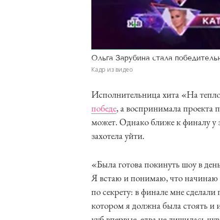
Ольга Зарубина стала победитель
Кадр из видео
Исполнительница хита «На тепло
победе
, а воспринимала проекта п
может. Однако ближе к финалу у 
захотела уйти.
«Была готова покинуть шоу в день
Я встаю и понимаю, что начинаю 
по секрету: в финале мне сделали
котором я должна была стоять и 
куб впервые, едва не лишилась чу