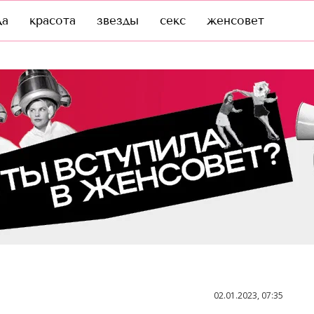
да
красота
звезды
секс
женсовет
02.01.2023, 07:35