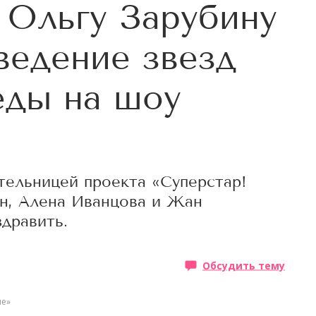
 Ольгу Зарубину
ведение звезд
еды на шоу
тельницей проекта «Суперстар!
ян, Алена Иванцова и Жан
дравить.
Обсудить тему
ие»