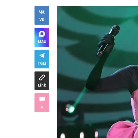
VK
MAX
TGM
Link
0