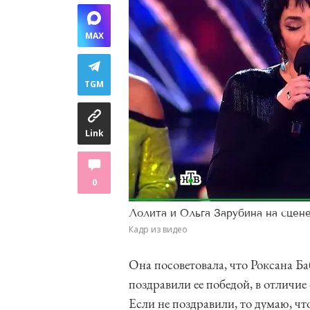
MAX
TGM
Link
0
Лолита и Ольга Зарубина на сцен
Кадр из видео
Она посоветовала, что Роксана 
поздравили ее победой, в отличие
Если не поздравили, то думаю, ч