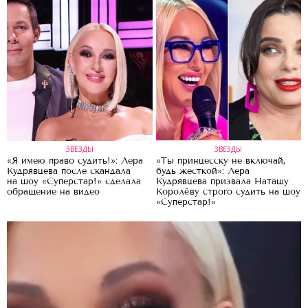
ЗВЕЗДЫ
ЗВЕЗДЫ
«Я имею право судить!»: Лера
«Ты принцесску не включай,
Кудрявцева после скандала
будь жесткой»: Лера
на шоу «Суперстар!» сделала
Кудрявцева призвала Наташу
обращение на видео
Королёву строго судить на шоу
«Суперстар!»