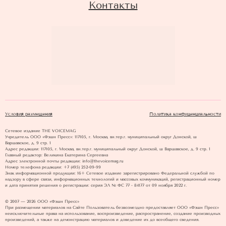
Контакты
Условия размещения
Политика конфиденциальности
Сетевое издание THE VOICEMAG
Учредитель ООО «Фэшн Пресс»: 117105, г. Москва, вн.тер.г. муниципальный округ Донской, ш
Варшавское, д. 9 стр. 1
Адрес редакции: 117105, г. Москва, вн.тер.г. муниципальный округ Донской, ш Варшавское, д. 9 стр. 1
Главный редактор: Великина Екатерина Сергеевна
Адрес электронной почты редакции: info@thevoicemag.ru
Номер телефона редакции: +7 (495) 252-09-99
Знак информационной продукции: 16+ Cетевое издание зарегистрировано Федеральной службой по
надзору в сфере связи, информационных технологий и массовых коммуникаций, регистрационный номер
и дата принятия решения о регистрации: серия ЭЛ № ФС 77 - 84177 от 09 ноября 2022 г.
© 2007 — 2026 ООО «Фэшн Пресс»
При размещении материалов на Сайте Пользователь безвозмездно предоставляет ООО «Фэшн Пресс»
неисключительные права на использование, воспроизведение, распространение, создание производных
произведений, а также на демонстрацию материалов и доведение их до всеобщего сведения.