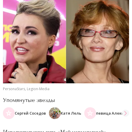
PersonaStars, Legion-Media
Упомянутые звезды
Сергей Соседов
Катя Лель
певица Алекса
Исполнительница хита «Мой мармеладный»