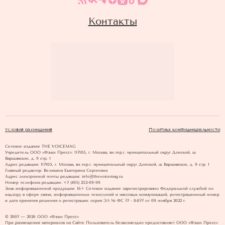
Контакты
Условия размещения
Политика конфиденциальности
Сетевое издание THE VOICEMAG
Учредитель ООО «Фэшн Пресс»: 117105, г. Москва, вн.тер.г. муниципальный округ Донской, ш
Варшавское, д. 9 стр. 1
Адрес редакции: 117105, г. Москва, вн.тер.г. муниципальный округ Донской, ш Варшавское, д. 9 стр. 1
Главный редактор: Великина Екатерина Сергеевна
Адрес электронной почты редакции: info@thevoicemag.ru
Номер телефона редакции: +7 (495) 252-09-99
Знак информационной продукции: 16+ Cетевое издание зарегистрировано Федеральной службой по
надзору в сфере связи, информационных технологий и массовых коммуникаций, регистрационный номер
и дата принятия решения о регистрации: серия ЭЛ № ФС 77 - 84177 от 09 ноября 2022 г.
© 2007 — 2026 ООО «Фэшн Пресс»
При размещении материалов на Сайте Пользователь безвозмездно предоставляет ООО «Фэшн Пресс»