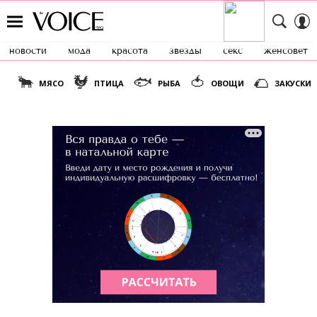
новости
мода
красота
звезды
секс
женсовет
🐂
🐓
🐟
🍅
🌮
МЯСО
ПТИЦА
РЫБА
ОВОЩИ
ЗАКУСКИ