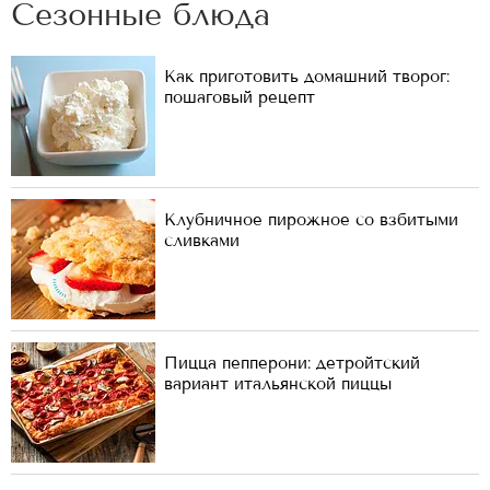
Сезонные блюда
Как приготовить домашний творог:
пошаговый рецепт
Клубничное пирожное со взбитыми
сливками
Пицца пепперони: детройтский
вариант итальянской пиццы