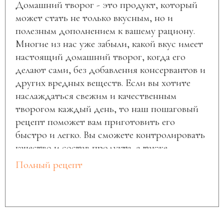
Домашний творог - это продукт, который
может стать не только вкусным, но и
полезным дополнением к вашему рациону.
Многие из нас уже забыли, какой вкус имеет
настоящий домашний творог, когда его
делают сами, без добавления консервантов и
других вредных веществ. Если вы хотите
наслаждаться свежим и качественным
творогом каждый день, то наш пошаговый
рецепт поможет вам приготовить его
быстро и легко. Вы сможете контролировать
качество и состав продукта, а также
добавлять свои любимые ингредиенты,
Полный рецепт
чтобы придать ему уникальный вкус.