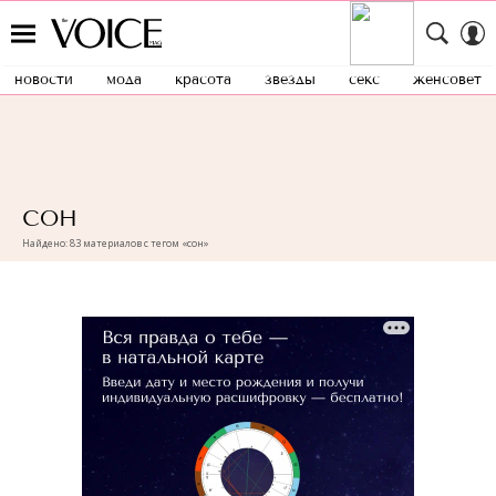
новости
мода
красота
звезды
секс
женсовет
СОН
Найдено: 83 материалов с тегом «сон»