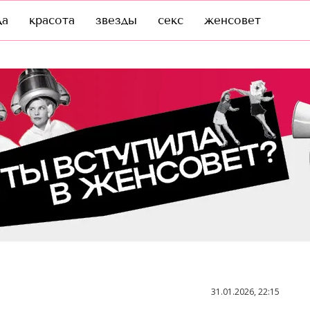
да
красота
звезды
секс
женсовет
31.01.2026, 22:15