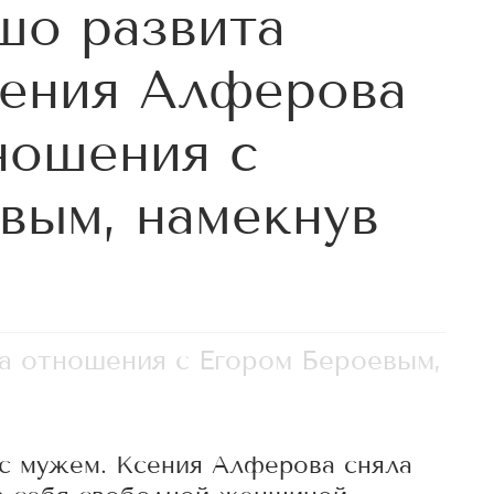
шо развита
сения Алферова
ношения с
вым, намекнув
а отношения с Егором Бероевым,
ь с мужем. Ксения Алферова сняла