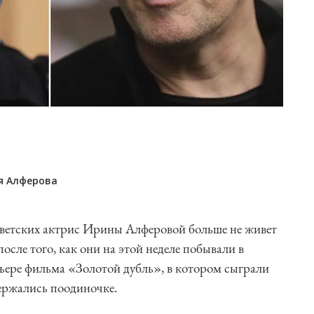
я Алферова
оветских актрис Ирины Алферовой больше не живет
осле того, как они на этой неделе побывали в
ере фильма «Золотой дубль», в котором сыграли
держались поодиночке.