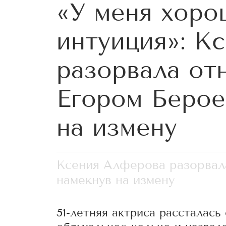
«У меня хоро
интуиция»: К
разорвала от
Егором Берое
на измену
Ксения Алферова разорвал
намекнув на измену
51-летняя актриса рассталас