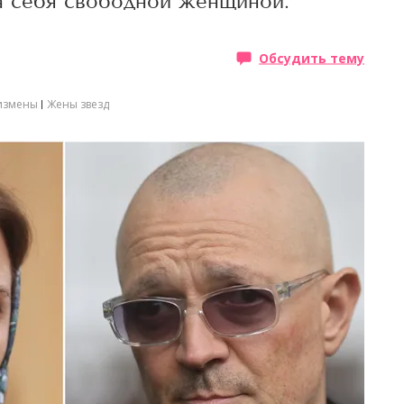
а себя свободной женщиной.
Обсудить тему
измены
Жены звезд