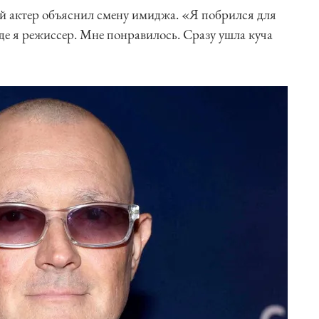
й актер объяснил смену имиджа. «Я побрился для
де я режиссер. Мне понравилось. Сразу ушла куча