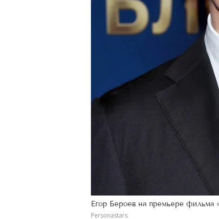
Егор Бероев на премьере фильма 
Personastars