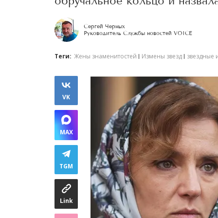
обручальное кольцо и назвал
Сергей Черных
Руководитель Службы новостей VOICE
Теги:
Жены знаменитостей
Измены звезд
звездные 
VK
MAX
TGM
Link