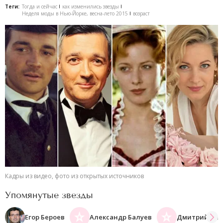
Теги:
Тогда и сейчас
как изменились звезды
Неделя моды в Нью-Йорке, весна-лето 2015
возраст
Кадры из видео, фото из открытых источников
Упомянутые звезды
Егор Бероев
Александр Балуев
Дмитрий Пев