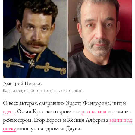
Дмитрий Певцов
Кадр из видео, фото из открытых источников
О всех актерах, сыгравших Эраста Фандорина, читай
здесь
. Ольга Красько откровенно
рассказала
о романе с
режиссером. Егор Бероев и Ксения Алферова
взяли под
опеку
юношу с синдромом Дауна.