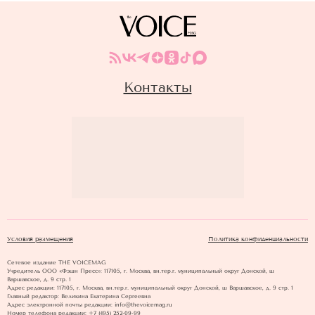
Контакты
Условия размещения
Политика конфиденциальности
Сетевое издание THE VOICEMAG
Учредитель ООО «Фэшн Пресс»: 117105, г. Москва, вн.тер.г. муниципальный округ Донской, ш
Варшавское, д. 9 стр. 1
Адрес редакции: 117105, г. Москва, вн.тер.г. муниципальный округ Донской, ш Варшавское, д. 9 стр. 1
Главный редактор: Великина Екатерина Сергеевна
Адрес электронной почты редакции: info@thevoicemag.ru
Номер телефона редакции: +7 (495) 252-09-99