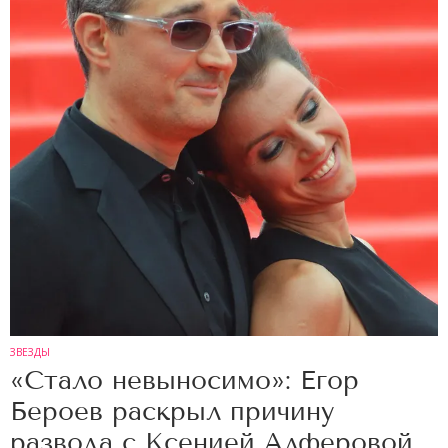
ЗВЕЗДЫ
«Стало невыносимо»: Егор
Бероев раскрыл причину
развода с Ксенией Алферовой