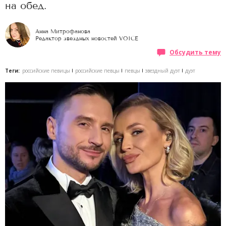
на обед.
Анна Митрофанова
Редактор звездных новостей VOICE
Обсудить тему
Теги:
российские певицы
российские певцы
певцы
звездный дуэт
дуэт