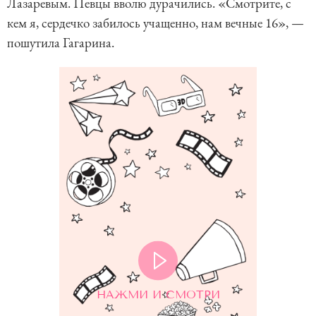
Лазаревым. Певцы вволю дурачились. «Смотрите, с
кем я, сердечко забилось учащенно, нам вечные 16», —
пошутила Гагарина.
НАЖМИ И СМОТРИ