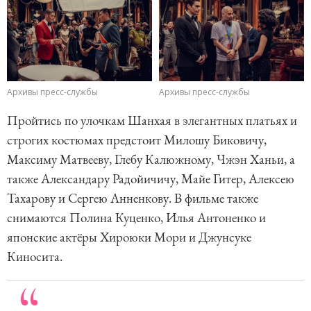
Архивы пресс-службы
Архивы пресс-службы
Пройтись по улочкам Шанхая в элегантных платьях и
строгих костюмах предстоит Милошу Биковичу,
Максиму Матвееву, Глебу Калюжному, Чжэн Ханьи, а
также Александару Радойичичу, Майе Гитер, Алексею
Тахарову и Сергею Анненкову. В фильме также
снимаются Полина Куценко, Илья Антоненко и
японские актёры Хироюки Мори и Джунсуке
Киносита.