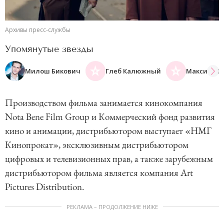
Архивы пресс-службы
Упомянутые звезды
Милош Бикович
Глеб Калюжный
Максим Ма
Производством фильма занимается кинокомпания
Nota Bene Film Group и Коммерческий фонд развития
кино и анимации, дистрибьютором выступает «НМГ
Кинопрокат», эксклюзивным дистрибьютором
цифровых и телевизионных прав, а также зарубежным
дистрибьютором фильма является компания Art
Pictures Distribution.
РЕКЛАМА – ПРОДОЛЖЕНИЕ НИЖЕ