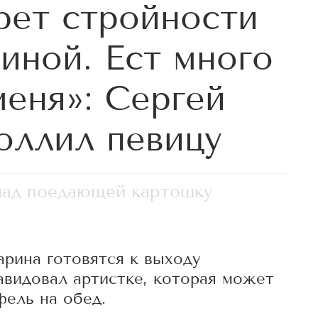
рет стройности
иной. Ест много
меня»: Сергей
оллил певицу
над поедающей картошку
арина готовятся к выходу
авидовал артистке, которая может
фель на обед.