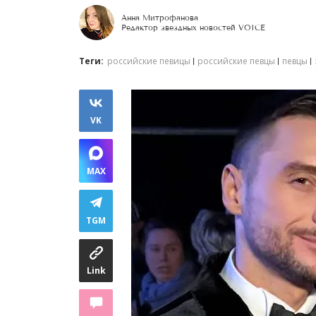
Анна Митрофанова
Редактор звездных новостей VOICE
Теги:
российские певицы
российские певцы
певцы
VK
MAX
TGM
Link