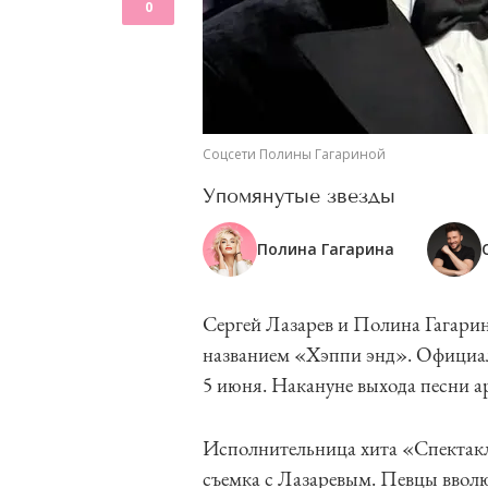
0
Соцсети Полины Гагариной
Упомянутые звезды
Полина Гагарина
Сергей Лазарев и Полина Гагарин
названием «Хэппи энд». Официал
5 июня. Накануне выхода песни а
Исполнительница хита «Спектакл
съемка с Лазаревым. Певцы вволю