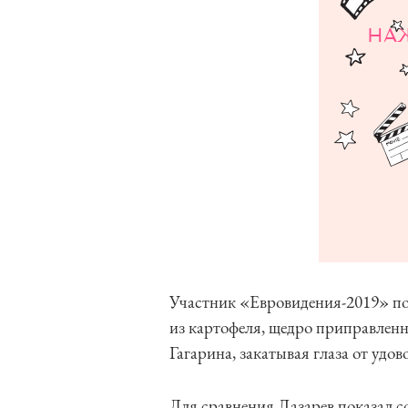
НА
Участник «Евровидения-2019» пок
из картофеля, щедро приправленн
Гагарина, закатывая глаза от удов
Для сравнения Лазарев показал с