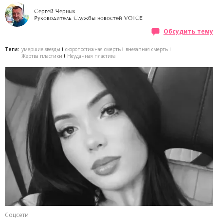
Сергей Черных
Руководитель Службы новостей VOICE
Обсудить тему
Теги:
умершие звезды
скоропостижная смерть
внезапная смерть
Жертва пластики
Неудачная пластика
Соцсети