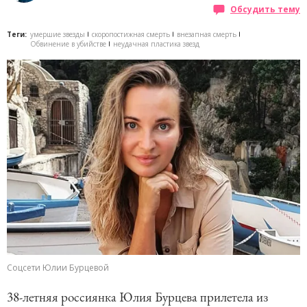
Обсудить тему
Теги:
умершие звезды
скоропостижная смерть
внезапная смерть
Обвинение в убийстве
неудачная пластика звезд
Соцсети Юлии Бурцевой
38-летняя россиянка Юлия Бурцева прилетела из