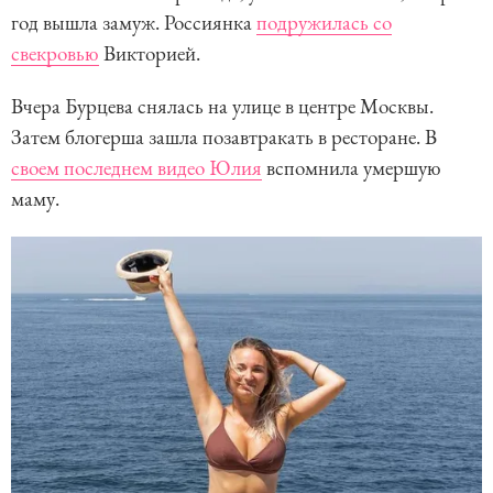
год вышла замуж. Россиянка
подружилась со
свекровью
Викторией.
Вчера Бурцева снялась на улице в центре Москвы.
Затем блогерша зашла позавтракать в ресторане. В
своем последнем видео Юлия
вспомнила умершую
маму.