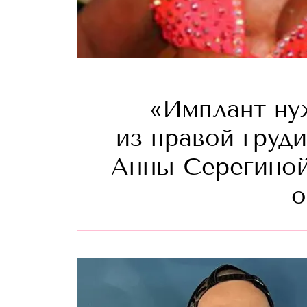
«Имплант ну
из правой груд
Анны Серегиной
о