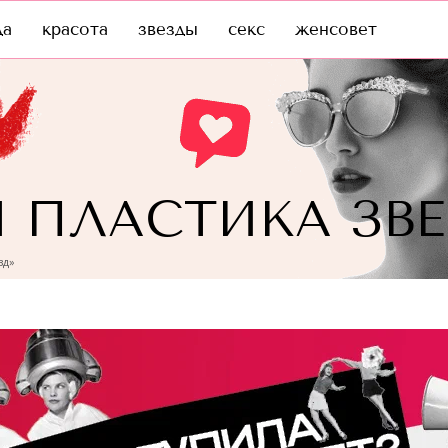
да
красота
звезды
секс
женсовет
 ПЛАСТИКА ЗВ
зд»