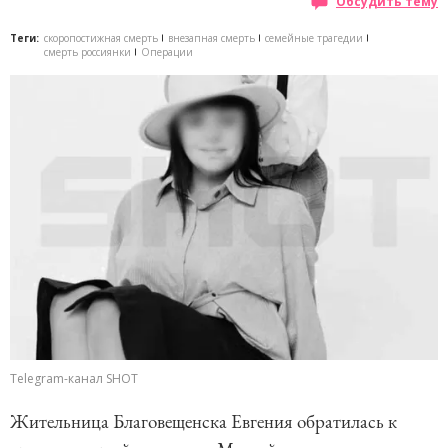
Обсудить тему
Теги:
скоропостижная смерть
внезапная смерть
семейные трагедии
смерть россиянки
Операции
Telegram-канал SHOT
Жительница Благовещенска Евгения обратилась к