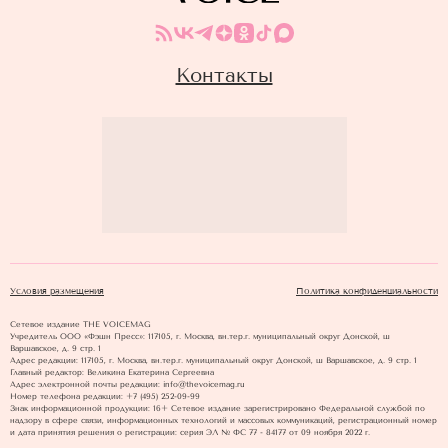
Контакты
Условия размещения
Политика конфиденциальности
Сетевое издание THE VOICEMAG
Учредитель ООО «Фэшн Пресс»: 117105, г. Москва, вн.тер.г. муниципальный округ Донской, ш
Варшавское, д. 9 стр. 1
Адрес редакции: 117105, г. Москва, вн.тер.г. муниципальный округ Донской, ш Варшавское, д. 9 стр. 1
Главный редактор: Великина Екатерина Сергеевна
Адрес электронной почты редакции: info@thevoicemag.ru
Номер телефона редакции: +7 (495) 252-09-99
Знак информационной продукции: 16+ Cетевое издание зарегистрировано Федеральной службой по
надзору в сфере связи, информационных технологий и массовых коммуникаций, регистрационный номер
и дата принятия решения о регистрации: серия ЭЛ № ФС 77 - 84177 от 09 ноября 2022 г.