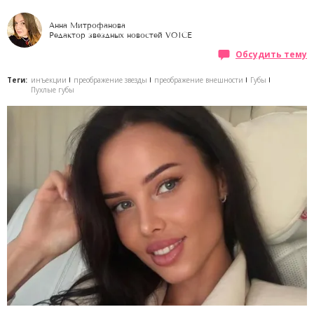
Анна Митрофанова
Редактор звездных новостей VOICE
Обсудить тему
Теги:
инъекции
преображение звезды
преображение внешности
Губы
Пухлые губы