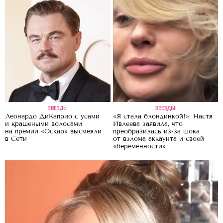
ЗВЕЗДЫ
ЗВЕЗДЫ
Леонардо ДиКаприо с усами
«Я стала блондинкой!»: Настя
и крашеными волосами
Ивлеева заявила, что
на премии «Оскар» высмеяли
преобразилась из-за шока
в Сети
от взлома аккаунта и своей
«беременности»