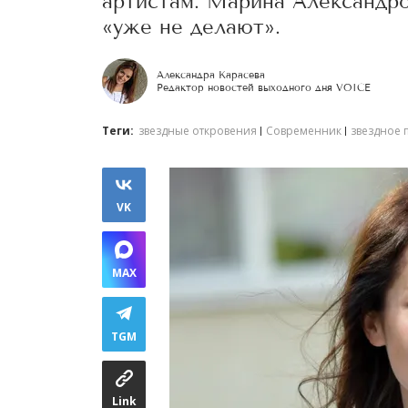
артистам. Марина Александро
«уже не делают».
Александра Карасева
Редактор новостей выходного дня VOICE
Теги:
звездные откровения
Современник
звездное 
VK
MAX
TGM
Link