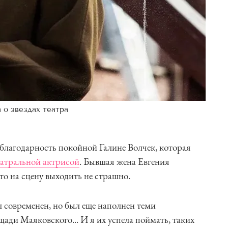
 о звездах театра
благодарность покойной Галине Волчек, которая
еатральной актрисой
. Бывшая жена Евгения
что на сцену выходить не страшно.
л современен, но был еще наполнен теми
ди Маяковского... И я их успела поймать, таких