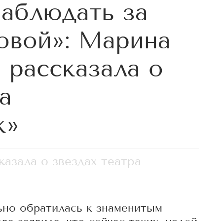
наблюдать за
овой»: Марина
 рассказала о
а
к»
азала о звездах театра
ьно обратилась к знаменитым