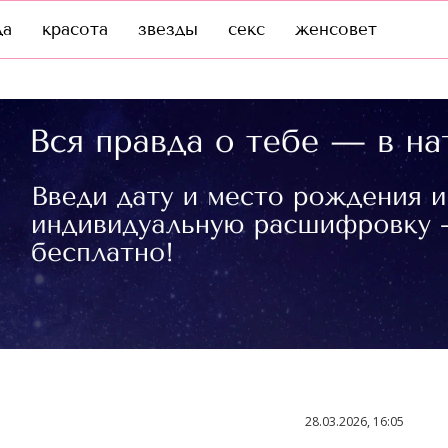
да
красота
звезды
секс
женсовет
28.03.2026, 16:05