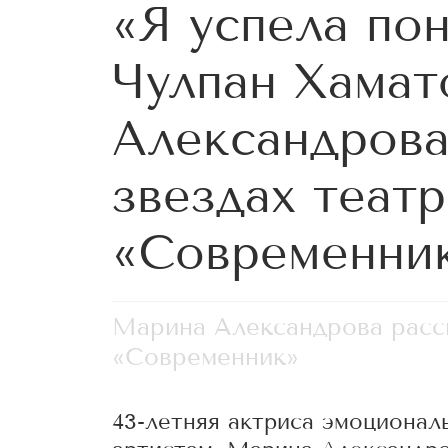
«Я успела по
Чулпан Хамат
Александрова
звездах театр
«Современни
Марина Александрова расск
«Современник»
43-летняя актриса эмоционал