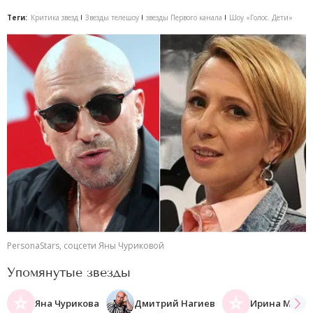
Теги:
Критика звезд
Звезды телешоу
звезды Первого канала
Шоу «Голос. Дети»
PersonaStars, соцсети Яны Чуриковой
Упомянутые звезды
Яна Чурикова
Дмитрий Нагиев
Ирина Миши