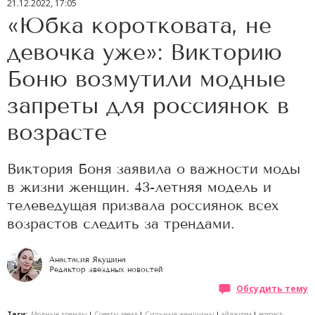
21.12.2022, 17:05
«Юбка коротковата, не
девочка уже»: Викторию
Боню возмутили модные
запреты для россиянок в
возрасте
Виктория Боня заявила о важности моды
в жизни женщин. 43-летняя модель и
телеведущая призвала россиянок всех
возрастов следить за трендами.
Анастасия Якушина
Редактор звездных новостей
Обсудить тему
Теги:
Модные тренды
Советы звезд
Сильные женщины
эйджизм
возраст