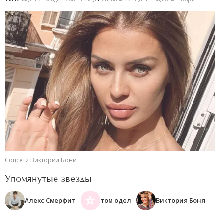
Соцсети Виктории Бони
Упомянутые звезды
Алекс Смерфит
том одел
Виктория Боня