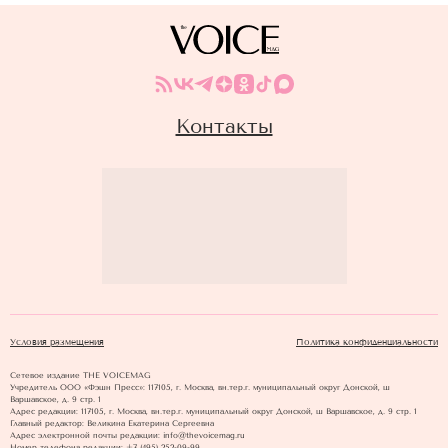
Контакты
Условия размещения
Политика конфиденциальности
Сетевое издание THE VOICEMAG
Учредитель ООО «Фэшн Пресс»: 117105, г. Москва, вн.тер.г. муниципальный округ Донской, ш
Варшавское, д. 9 стр. 1
Адрес редакции: 117105, г. Москва, вн.тер.г. муниципальный округ Донской, ш Варшавское, д. 9 стр. 1
Главный редактор: Великина Екатерина Сергеевна
Адрес электронной почты редакции: info@thevoicemag.ru
Номер телефона редакции: +7 (495) 252-09-99