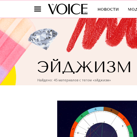
новости
мо
ЭЙДЖИЗМ
Найдено: 45 материалов с тегом «эйджизм»