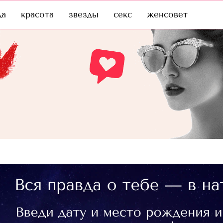
да
красота
звезды
секс
женсовет