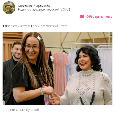
Анастасия Мартынова
Редактор звездных новостей VOICE
Обсудить тему
Теги:
звезды в театре
премьера спектакля
театр
Соцсети Ольги Бузовой