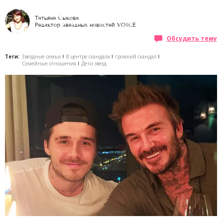
Татьяна Сыкова
Редактор звездных новостей VOICE
Обсудить тему
Теги:
Звездные семьи
В центре скандала
громкий скандал
Семейные отношения
Дети звезд