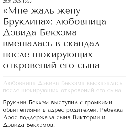
20.01.2026, 16:50
«Мне жаль жену
Бруклина»: любовница
Дэвида Бекхэма
вмешалась в скандал
после шокирующих
откровений его сына
Любовница Дэвида Бекхэма высказалась
после шокирующих откровений его сына
Бруклин Бекхэм выступил с громкими
обвинениями в адрес родителей. Ребекка
Лоос поддержала сына Виктории и
Дэвида Бекхэмов.