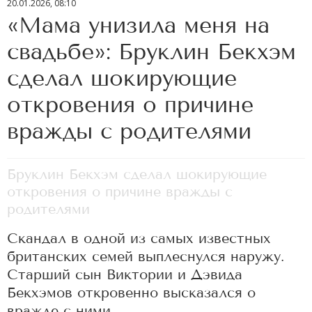
20.01.2026, 08:10
«Мама унизила меня на
свадьбе»: Бруклин Бекхэм
сделал шокирующие
откровения о причине
вражды с родителями
Бруклин Бекхэм сделал шокирующие
откровения о причине вражды с
родителями
Скандал в одной из самых известных
британских семей выплеснулся наружу.
Старший сын Виктории и Дэвида
Бекхэмов откровенно высказался о
вражде с ними.