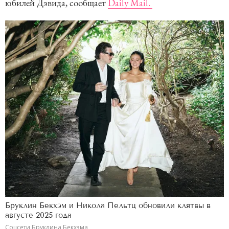
юбилей Дэвида, сообщает
Daily Mail.
Бруклин Бекхэм и Никола Пельтц обновили клятвы в
августе 2025 года
Соцсети Бруклина Бекхэма