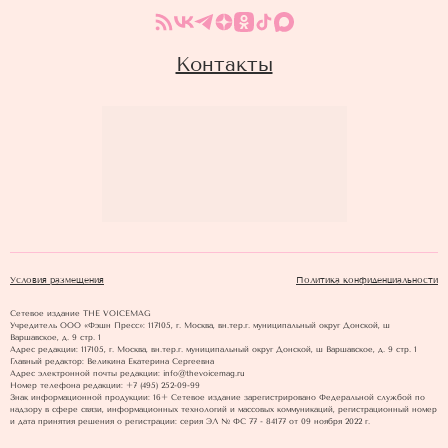
Контакты
Условия размещения
Политика конфиденциальности
Сетевое издание THE VOICEMAG
Учредитель ООО «Фэшн Пресс»: 117105, г. Москва, вн.тер.г. муниципальный округ Донской, ш
Варшавское, д. 9 стр. 1
Адрес редакции: 117105, г. Москва, вн.тер.г. муниципальный округ Донской, ш Варшавское, д. 9 стр. 1
Главный редактор: Великина Екатерина Сергеевна
Адрес электронной почты редакции: info@thevoicemag.ru
Номер телефона редакции: +7 (495) 252-09-99
Знак информационной продукции: 16+ Cетевое издание зарегистрировано Федеральной службой по
надзору в сфере связи, информационных технологий и массовых коммуникаций, регистрационный номер
и дата принятия решения о регистрации: серия ЭЛ № ФС 77 - 84177 от 09 ноября 2022 г.