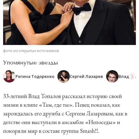
фото из открытых источников
Упомянутые звезды
Регина Тодоренко
Сергей Лазарев
Влад Топ
33-летний Влад Топалов рассказал историю своей
жизни в клипе «Там, где ты». Певец показал, как
зарождалась его дружба с Сергеем Лазаревым, как в
детстве они выступали в ансамбле «Непоседы» и
покоряли мир в составе группы Smash!!.