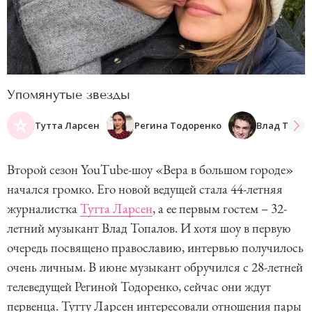
Упомянутые звезды
Тутта Ларсен
Регина Тодоренко
Влад Топал
Второй сезон YouTube-шоу «Вера в большом городе»
начался громко. Его новой ведущей стала 44-летняя
журналистка
Тутта Ларсен
, а ее первым гостем – 32-
летний музыкант Влад Топалов. И хотя шоу в первую
очередь посвящено православию, интервью получилось
очень личным. В июне музыкант обручился с 28-летней
телеведущей Региной Тодоренко, сейчас они ждут
первенца. Тутту Ларсен интересовали отношения пары