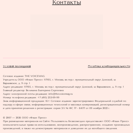
Контакты
Условия размещения
Политика конфиденциальности
Сетевое издание THE VOICEMAG
Учредитель ООО «Фэшн Пресс»: 117105, г. Москва, вн.тер.г. муниципальный округ Донской, ш
Варшавское, д. 9 стр. 1
Адрес редакции: 117105, г. Москва, вн.тер.г. муниципальный округ Донской, ш Варшавское, д. 9 стр. 1
Главный редактор: Великина Екатерина Сергеевна
Адрес электронной почты редакции: info@thevoicemag.ru
Номер телефона редакции: +7 (495) 252-09-99
Знак информационной продукции: 16+ Cетевое издание зарегистрировано Федеральной службой по
надзору в сфере связи, информационных технологий и массовых коммуникаций, регистрационный номер
и дата принятия решения о регистрации: серия ЭЛ № ФС 77 - 84177 от 09 ноября 2022 г.
© 2007 — 2026 ООО «Фэшн Пресс»
При размещении материалов на Сайте Пользователь безвозмездно предоставляет ООО «Фэшн Пресс»
неисключительные права на использование, воспроизведение, распространение, создание производных
произведений, а также на демонстрацию материалов и доведение их до всеобщего сведения.