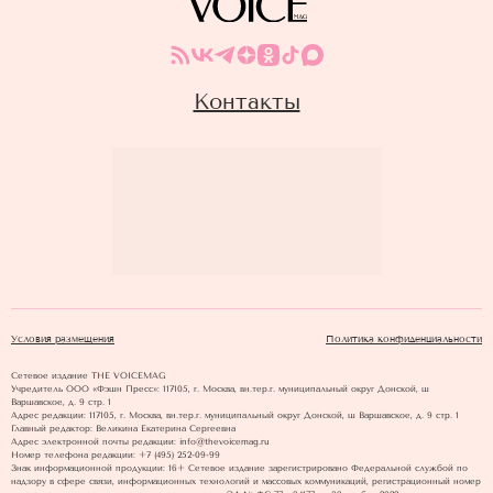
Контакты
Условия размещения
Политика конфиденциальности
Сетевое издание THE VOICEMAG
Учредитель ООО «Фэшн Пресс»: 117105, г. Москва, вн.тер.г. муниципальный округ Донской, ш
Варшавское, д. 9 стр. 1
Адрес редакции: 117105, г. Москва, вн.тер.г. муниципальный округ Донской, ш Варшавское, д. 9 стр. 1
Главный редактор: Великина Екатерина Сергеевна
Адрес электронной почты редакции: info@thevoicemag.ru
Номер телефона редакции: +7 (495) 252-09-99
Знак информационной продукции: 16+ Cетевое издание зарегистрировано Федеральной службой по
надзору в сфере связи, информационных технологий и массовых коммуникаций, регистрационный номер