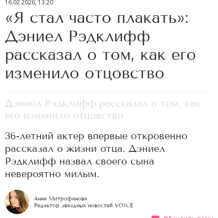
16.02.2026, 13:20
«Я стал часто плакать»:
Дэниел Рэдклифф
рассказал о том, как его
изменило отцовство
Дэниел Рэдклифф рассказал о том, как
его изменило отцовство
36-летний актер впервые откровенно
рассказал о жизни отца. Дэниел
Рэдклифф назвал своего сына
невероятно милым.
Анна Митрофанова
Редактор звездных новостей VOICE