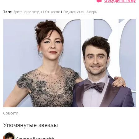
Обсудить тему
Теги:
британские звезды
Отцовство
Родительство
Актеры
Соцсети
Упомянутые звезды
Дэниел Рэдклифф