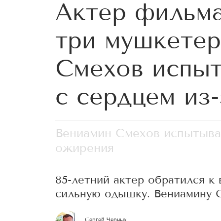
Актер фильма
три мушкетер
Смехов испы
с сердцем из
Вениамин Смехов испытыва
ожирения
85-летний актер обратился к
сильную одышку. Вениамину С
Сергей Черных