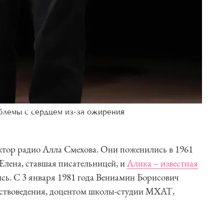
блемы с сердцем из-за ожирения
ктор радио Алла Смехова. Они поженились в 1961
 Елена, ставшая писательницей, и
Алика – известная
лись. С 3 января 1981 года Вениамин Борисович
усствоведения, доцентом школы-студии МХАТ,