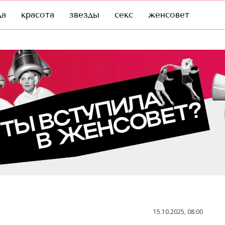
да
красота
звезды
секс
женсовет
15.10.2025, 08:00