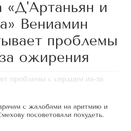
 «Д'Артаньян и
а» Вениамин
тывает проблемы
-за ожирения
ет проблемы с сердцем из-за
 врачам с жалобами на аритмию и
мехову посоветовали похудеть.