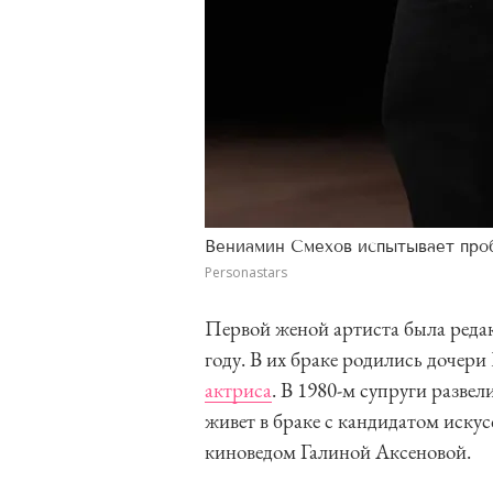
Вениамин Смехов испытывает про
Personastars
Первой женой артиста была реда
году. В их браке родились дочери
актриса
. В 1980-м супруги разве
живет в браке с кандидатом иск
киноведом Галиной Аксеновой.