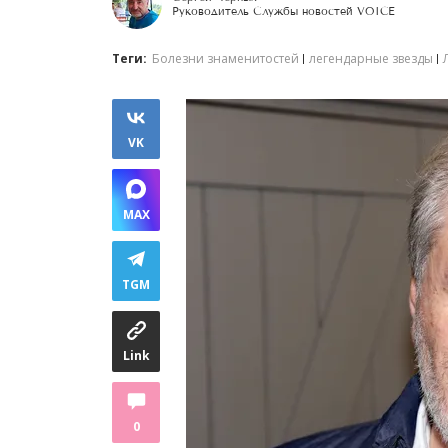
Руководитель Службы новостей VOICE
Теги:
Болезни знаменитостей
легендарные звезды
VK
MAX
TGM
Link
0