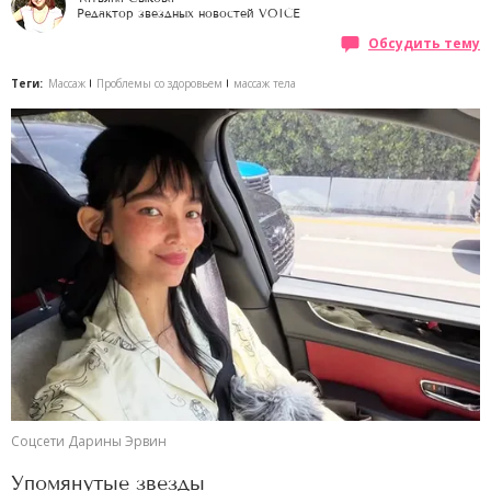
Редактор звездных новостей VOICE
Обсудить тему
Теги:
Массаж
Проблемы со здоровьем
массаж тела
Соцсети Дарины Эрвин
Упомянутые звезды