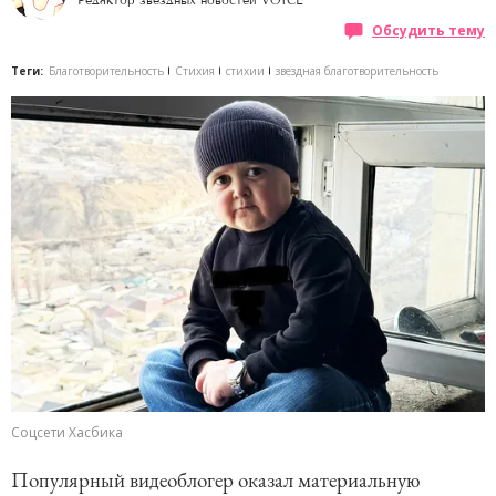
Редактор звездных новостей VOICE
Обсудить тему
Теги:
Благотворительность
Стихия
стихии
звездная благотворительность
Соцсети Хасбика
Популярный видеоблогер оказал материальную