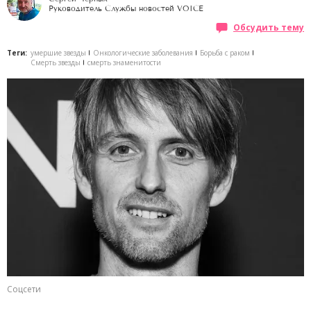
Руководитель Службы новостей VOICE
Обсудить тему
Теги:
умершие звезды
Онкологические заболевания
Борьба с раком
Смерть звезды
смерть знаменитости
Соцсети