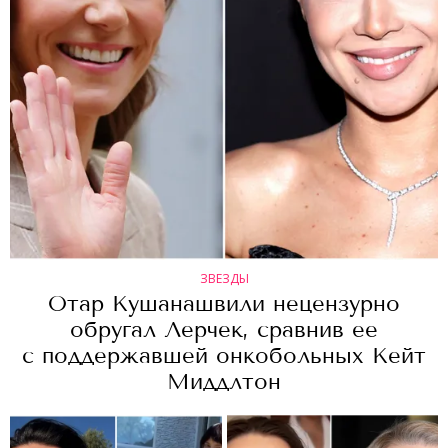
ЗВЕЗДЫ
Отар Кушанашвили нецензурно
обругал Лерчек, сравнив ее
с поддержавшей онкобольных Кейт
Миддлтон