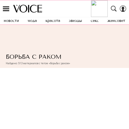
новости
мода
красота
звезды
секс
женсовет
БОРЬБА С РАКОМ
Найдено: 513 материалов с тегом «борьба с раком»