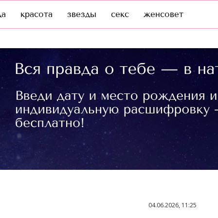
да
красота
звезды
секс
женсовет
04.06.2026, 11:25