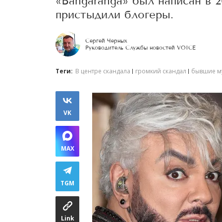
«Bangaranga» был написан в 2
пристыдили блогеры.
Сергей Черных
Руководитель Службы новостей VOICE
Теги:
В центре скандала
громкий скандал
бывшие м
VK
MAX
TGM
Link