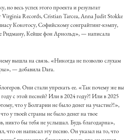
 но весь успех этого проекта и результат
rginia Records, Cristian Tarcea, Anna Judit Stokke
иасу Кокотосу, Софийскому сонграйтинг-кэмпу,
е Ридману, Кейше фон Арнольд», — написала
очему вышла на связь. «Никогда не позволю слухам
ры», — добавила Dara.
логеров. Они стали упрекать ее. «Так почему же вы
году с этой песней? Или в 2024 году?! Или в 2025
тому, что у Болгарии не было денег на участие?!»,
, что у твоей страны не было денег на твое
, никто бы тебя не услышал. Будь благодарна»,
, что он написал эту песню. Он указал на то, что
дение" произошло благодаря тому, что он нашел