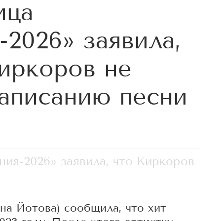
ица
-2026» заявила,
иркоров не
написанию песни
ия-2026» заявила, что Киркоров
ина Йотова) сообщила, что хит