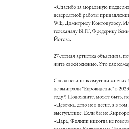
«Спасибо за моральную поддержку,
невероятной работы принадлежит Vi
Wik, Димитрису Контопулосу, Ил
телеканалу БНТ, Фредерику Бенк
Йотова.
27-летняя артистка объяснила, п
жить своей жизнью. Это как кома
Слова певицы возмутили многих б
не выиграли "Евровидение" в 2023 
году?! Подождите, может быть, по
«Девочка, дело не в песне, а в том
выступление. Если бы не Киркоров
«Дара, Филипп никогда не говорил
возвращение Болгарии на "Еврови