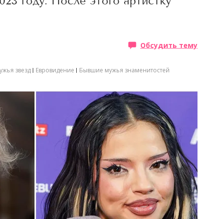
023 году. После этого артистку
Обсудить тему
ужья звезд
Евровидение
Бывшие мужья знаменитостей