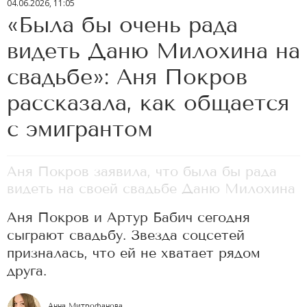
04.06.2026, 11:05
«Была бы очень рада
видеть Даню Милохина на
свадьбе»: Аня Покров
рассказала, как общается
с эмигрантом
Аня Покров заявила, что была бы рада
видеть на своей свадьбе Даню Милохина
Аня Покров и Артур Бабич сегодня
сыграют свадьбу. Звезда соцсетей
призналась, что ей не хватает рядом
друга.
Анна Митрофанова