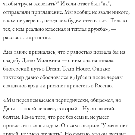
чтобы трусы засветить?" И если ответ был "да",
отправляли приглашение. Мы вообще не звали никого,
в ком не уверены, перед кем будем стесняться. Только
тех, с кем реально классная и теплая дружба», —
рассказала артистка.
Аня также призналась, что с радостью позвала бы на
свадьбу Даню Милохина — с ним она начинала
блогерский путь в Dream Team House. Однако
тиктокер давно обосновался в Дубае и после череды
скандалов вряд ли рискнет прилететь в Россию.
«Мы переписываемся периодически, общаемся, но
Даня — такой человек, который... Ну он шалтай-
болтай. Из-за того, что рос без семьи, не умеет
привязываться к людям. Он сам говорил: "У меня нет
друзей, не умею дружить". Но считаю, что он лукавит.