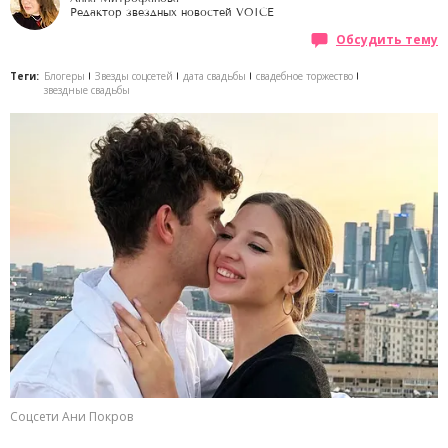
Редактор звездных новостей VOICE
Обсудить тему
Теги:
Блогеры
Звезды соцсетей
дата свадьбы
свадебное торжество
звездные свадьбы
Соцсети Ани Покров