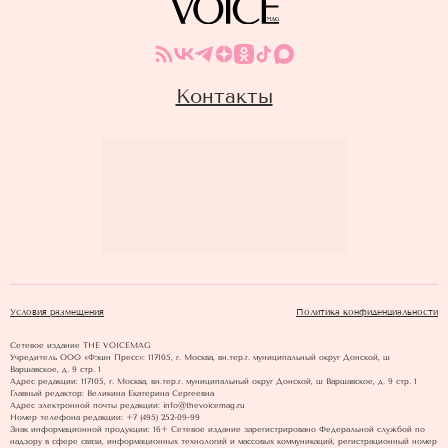
Контакты
Условия размещения
Политика конфиденциальности
Сетевое издание THE VOICEMAG
Учредитель ООО «Фэшн Пресс»: 117105, г. Москва, вн.тер.г. муниципальный округ Донской, ш
Варшавское, д. 9 стр. 1
Адрес редакции: 117105, г. Москва, вн.тер.г. муниципальный округ Донской, ш Варшавское, д. 9 стр. 1
Главный редактор: Великина Екатерина Сергеевна
Адрес электронной почты редакции: info@thevoicemag.ru
Номер телефона редакции: +7 (495) 252-09-99
Знак информационной продукции: 16+ Cетевое издание зарегистрировано Федеральной службой по
надзору в сфере связи, информационных технологий и массовых коммуникаций, регистрационный номер