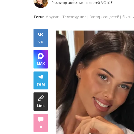
Редактор звездных новостей VOICE
Теги:
Модели
Телеведущие
Звезды соцсетей
бывши
VK
MAX
TGM
Link
0