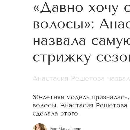
«Давно хочу 
волосы»: Ана
назвала саму
стрижку сезо
Анастасия Решетова назва
30-летняя модель призналась,
волосы. Анастасия Решетова 
сделала этого.
Анна Митрофанова