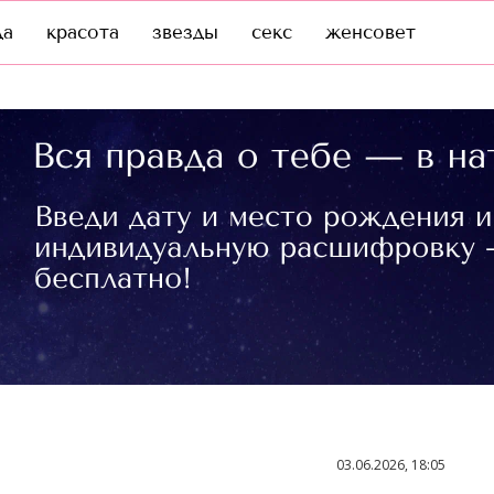
да
красота
звезды
секс
женсовет
03.06.2026, 18:05