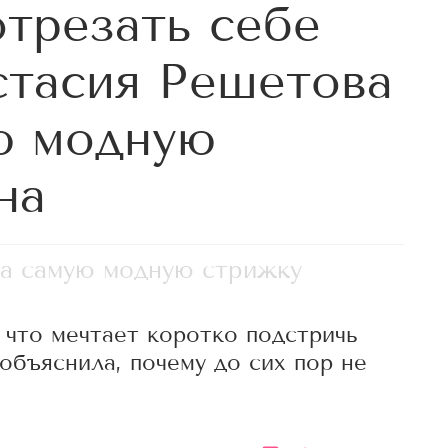
отрезать себе
стасия Решетова
ю модную
на
ла самую модную стрижку
 что мечтает коротко подстричь
объяснила, почему до сих пор не