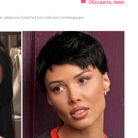
Обсудить тему
е девушки Тимати
российские телеведущие