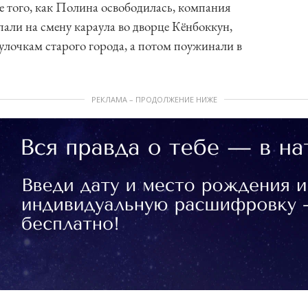
 того, как Полина освободилась, компания
пали на смену караула во дворце Кёнбоккун,
лочкам старого города, а потом поужинали в
РЕКЛАМА – ПРОДОЛЖЕНИЕ НИЖЕ