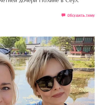
летней дочери Полине в Сеул.
Обсудить тему