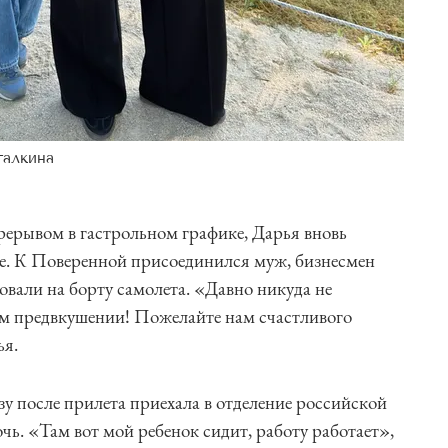
галкина
ерерывом в гастрольном графике, Дарья вновь
ие. К Поверенной присоединился муж, бизнесмен
вали на борту самолета. «Давно никуда не
ом предвкушении! Пожелайте нам счастливого
ья.
у после прилета приехала в отделение российской
очь. «Там вот мой ребенок сидит, работу работает»,