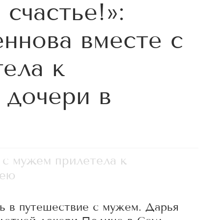
 счастье!»:
ннова вместе с
ела к
 дочери в
 с мужем прилетела к
рею
сь в путешествие с мужем. Дарья