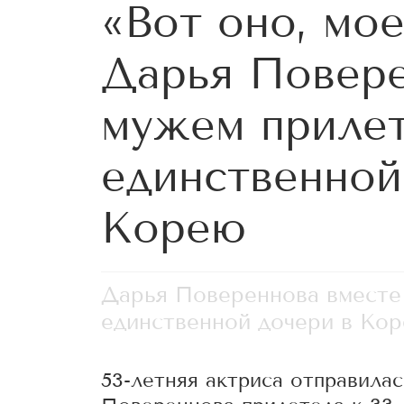
«Вот оно, мое
Дарья Повере
мужем прилет
единственной
Корею
Дарья Повереннова вместе
единственной дочери в Ко
53-летняя актриса отправила