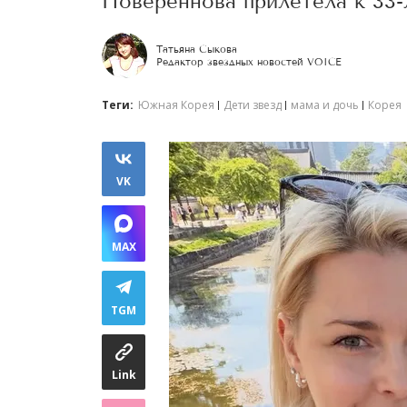
Повереннова прилетела к 33-
Татьяна Сыкова
Редактор звездных новостей VOICE
Теги:
Южная Корея
Дети звезд
мама и дочь
Корея
VK
MAX
TGM
Link