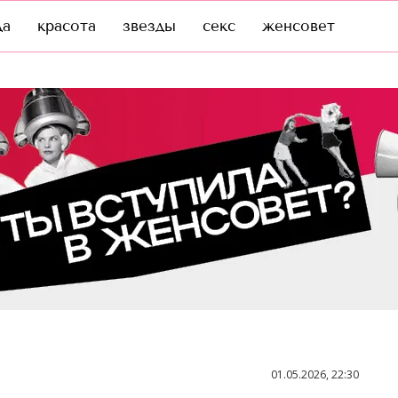
да
красота
звезды
секс
женсовет
01.05.2026, 22:30