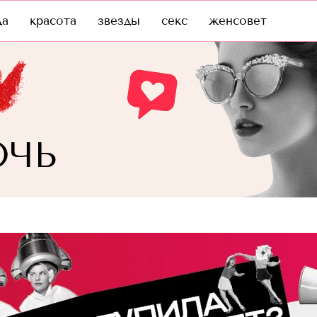
да
красота
звезды
секс
женсовет
ОЧЬ