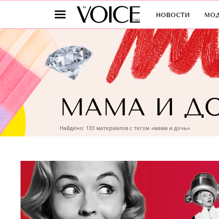
новости
мо
МАМА И Д
Найдено: 133 материалов с тегом «мама и дочь»