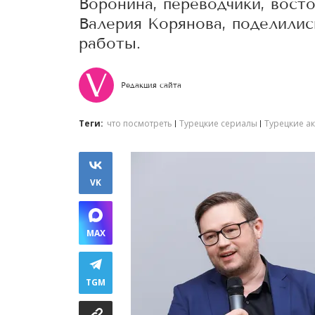
Воронина, переводчики, вост
Валерия Корянова, поделилис
работы.
Редакция сайта
Теги:
что посмотреть
Турецкие сериалы
Турецкие а
VK
MAX
TGM