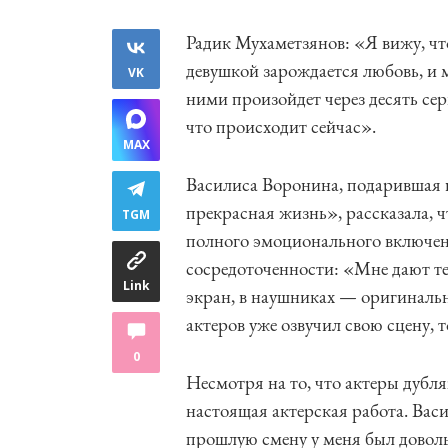
Радик Мухаметзянов: «Я вижу, что
девушкой зарождается любовь, и 
VK
ними произойдет через десять сер
что происходит сейчас».
MAX
Василиса Воронина, подарившая 
прекрасная жизнь», рассказала, ч
TGM
полного эмоционального включен
сосредоточенности: «Мне дают т
Link
экран, в наушниках — оригинальн
актеров уже озвучил свою сцену, 
0
Несмотря на то, что актеры дубл
настоящая актерская работа. Вас
прошлую смену у меня был довол