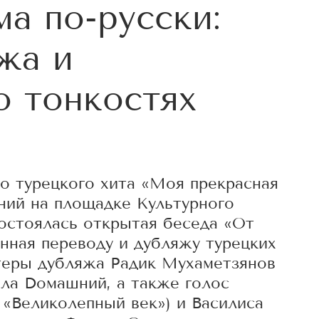
а по-русски:
жа и
о тонкостях
о турецкого хита «Моя прекрасная
ний на площадке Культурного
остоялась открытая беседа «От
нная переводу и дубляжу турецких
ктеры дубляжа Радик Мухаметзянов
ла Dомашний, а также голос
 «Великолепный век») и Василиса