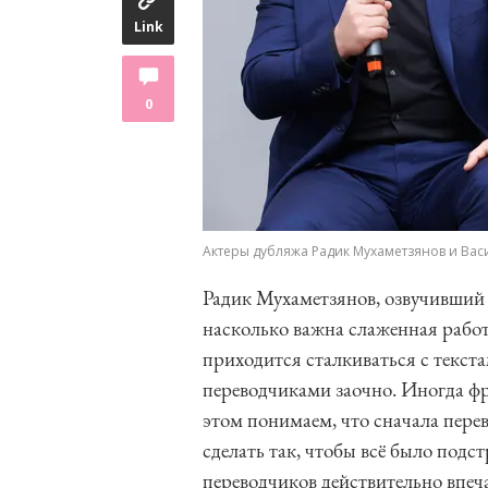
Link
0
Актеры дубляжа Радик Мухаметзянов и Ва
Радик Мухаметзянов, озвучивший
насколько важна слаженная работ
приходится сталкиваться с текст
переводчиками заочно. Иногда фр
этом понимаем, что сначала перев
сделать так, чтобы всё было подс
переводчиков действительно впеч