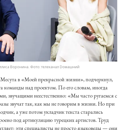
силиса Воронина. Фото: телеканал Dомашний
 Месута в «Моей прекрасной жизни», подчеркнул,
а команды над проектом. По его словам, иногда
ами, звучащими неестественно: «Мы часто ругаемся с
азы звучат так, как мы не говорим в жизни. Но при
одчик, а уже потом укладчик текста старались
троено под артикуляцию турецких артистов. Труд
атляет: эти специалисты не просто языковеды — они