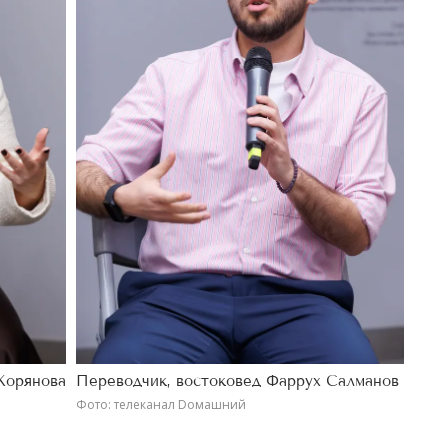
Корянова
Переводчик, востоковед Фаррух Салманов
Фото: телеканал Dомашний