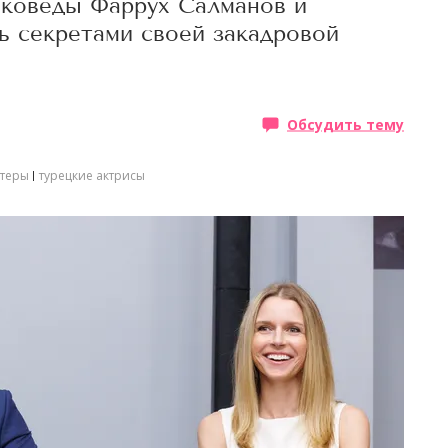
оковеды Фаррух Салманов и
ь секретами своей закадровой
Обсудить тему
ктеры
турецкие актрисы