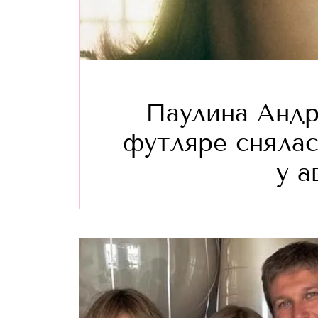
Паулина Андр
футляре снялас
у а