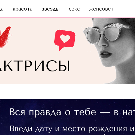
да
красота
звезды
секс
женсовет
АКТРИСЫ