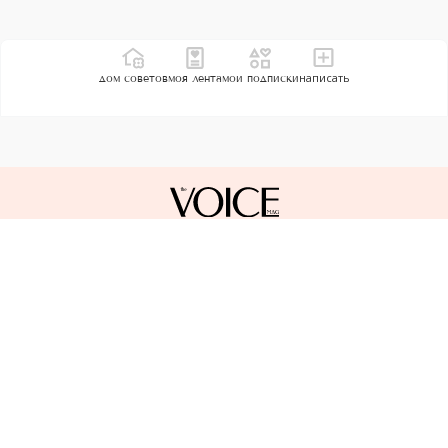
написать
дом советов
моя лента
мои подписки
Контакты