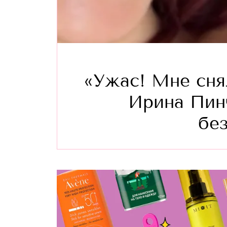
«Ужас! Мне сня
Ирина Пин
бе