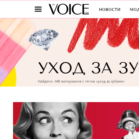
новости
мо
УХОД ЗА З
Найдено: 448 материалов с тегом «уход за зубами»