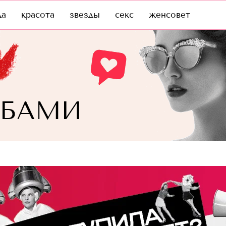
да
красота
звезды
секс
женсовет
УБАМИ