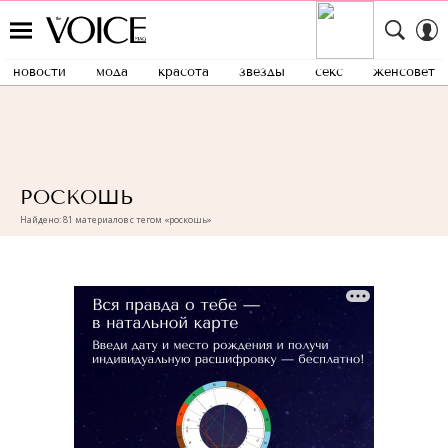
новости
мода
красота
звезды
секс
женсовет
РОСКОШЬ
Найдено: 81 материалов с тегом «роскошь»