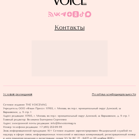
Контакты
Условия размещения
Политика конфиденциальности
Сетевое издание THE VOICEMAG
Учредитель ООО «Фэшн Пресс»: 117105, г. Москва, вн.тер.г. муниципальный округ Донской, ш
Варшавское, д. 9 стр. 1
Адрес редакции: 117105, г. Москва, вн.тер.г. муниципальный округ Донской, ш Варшавское, д. 9 стр. 1
Главный редактор: Великина Екатерина Сергеевна
Адрес электронной почты редакции: info@thevoicemag.ru
Номер телефона редакции: +7 (495) 252-09-99
Знак информационной продукции: 16+ Cетевое издание зарегистрировано Федеральной службой по
надзору в сфере связи, информационных технологий и массовых коммуникаций, регистрационный номер
и дата принятия решения о регистрации: серия ЭЛ № ФС 77 - 84177 от 09 ноября 2022 г.