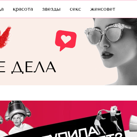
да
красота
звезды
секс
женсовет
 ДЕЛА