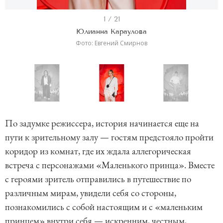
I
1 / 21
t
Юлианна Караулова
e
Фото: Евгений Смирнов
m
1
o
f
I
2
t
По задумке режиссера, история начинается еще на
1
e
пути к зрительному залу — гостям предстояло пройти
m
коридор из комнат, где их ждала аллегорическая
1
встреча с персонажами «Маленького принца». Вместе
o
с героями зритель отправились в путешествие по
f
различным мирам, увидели себя со стороны,
2
познакомились с собой настоящим и с «маленьким
1
принцем» внутри себя — искренним, честным,