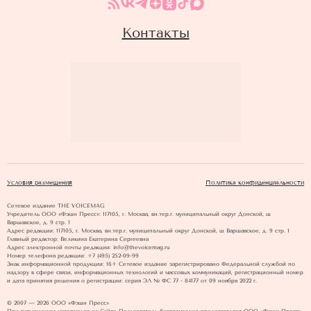
Контакты
Условия размещения
Политика конфиденциальности
Сетевое издание THE VOICEMAG
Учредитель ООО «Фэшн Пресс»: 117105, г. Москва, вн.тер.г. муниципальный округ Донской, ш
Варшавское, д. 9 стр. 1
Адрес редакции: 117105, г. Москва, вн.тер.г. муниципальный округ Донской, ш Варшавское, д. 9 стр. 1
Главный редактор: Великина Екатерина Сергеевна
Адрес электронной почты редакции: info@thevoicemag.ru
Номер телефона редакции: +7 (495) 252-09-99
Знак информационной продукции: 16+ Cетевое издание зарегистрировано Федеральной службой по
надзору в сфере связи, информационных технологий и массовых коммуникаций, регистрационный номер
и дата принятия решения о регистрации: серия ЭЛ № ФС 77 - 84177 от 09 ноября 2022 г.
© 2007 — 2026 ООО «Фэшн Пресс»