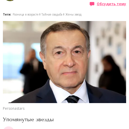
Обсудить тему
Теги:
Разница в возрасте
Тайная свадьба
Жены звезд
Personastars
Упомянутые звезды