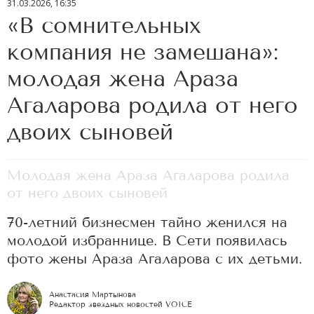
31.03.2026, 16:35
«В сомнительных
компания не замешана»:
молодая жена Араза
Агаларова родила от него
двоих сыновей
Молодая жена Араза Агаларова родила
от него двоих сыновей
70-летний бизнесмен тайно женился на
молодой избраннице. В Сети появилась
фото жены Араза Агаларова с их детьми.
Анастасия Мартынова
Редактор звездных новостей VOICE